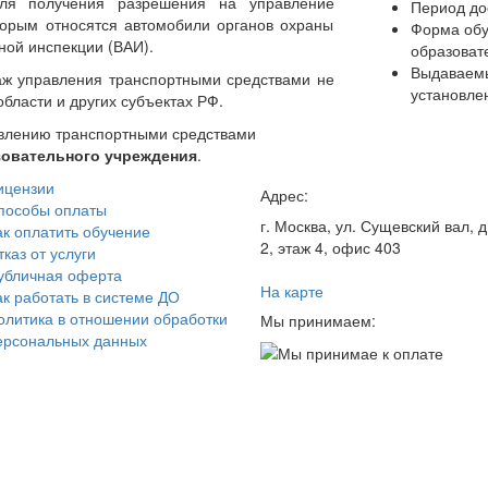
для получения разрешения на управление
Период до
торым относятся автомобили органов охраны
Форма обу
ной инспекции (ВАИ).
образоват
Выдаваемы
ж управления транспортными средствами не
установле
бласти и других субъектах РФ.
авлению транспортными средствами
зовательного учреждения
.
ицензии
Адрес:
пособы оплаты
г. Москва, ул. Сущевский вал, д.
ак оплатить обучение
2, этаж 4, офис 403
каз от услуги
убличная оферта
На карте
ак работать в системе ДО
олитика в отношении обработки
Мы принимаем:
ерсональных данных