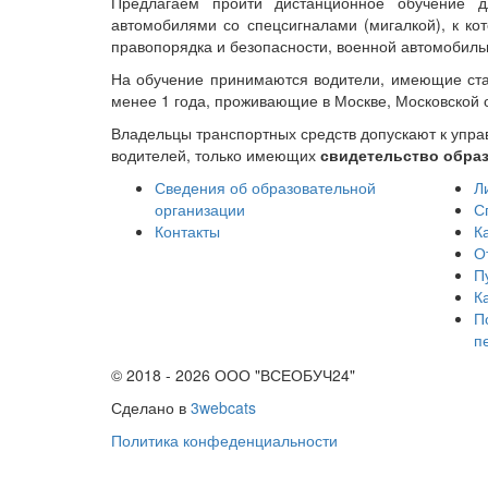
Предлагаем пройти дистанционное обучение 
автомобилями со спецсигналами (мигалкой), к ко
правопорядка и безопасности, военной автомобиль
На обучение принимаются водители, имеющие ста
менее 1 года, проживающие в Москве, Московской о
Владельцы транспортных средств допускают к упр
водителей, только имеющих
свидетельство обра
Сведения об образовательной
Л
организации
С
Контакты
К
От
П
К
П
п
© 2018 - 2026 ООО "ВСЕОБУЧ24"
Сделано в
3webcats
Политика конфеденциальности