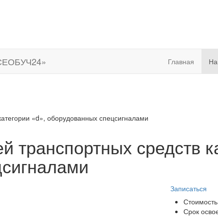
Главная
На
категории «d», оборудованных спецсигналами
й транспортных средств к
цсигналами
Записаться
Стоимость
Срок осво