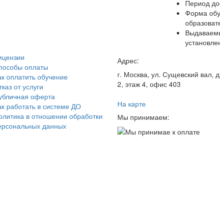
Период до
Форма обу
образоват
Выдаваемы
установле
ицензии
Адрес:
пособы оплаты
г. Москва, ул. Сущевский вал, д.
ак оплатить обучение
2, этаж 4, офис 403
каз от услуги
убличная оферта
На карте
ак работать в системе ДО
олитика в отношении обработки
Мы принимаем:
ерсональных данных