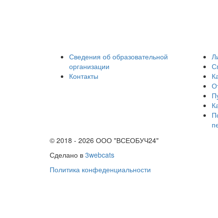
Сведения об образовательной
Л
организации
С
Контакты
К
От
П
К
П
п
© 2018 - 2026 ООО "ВСЕОБУЧ24"
Сделано в
3webcats
Политика конфеденциальности